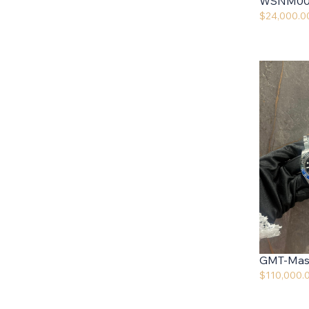
WSNM00
$
24,000.0
GMT-Mast
$
110,000.