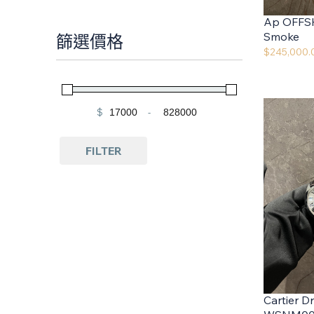
Ap OFFS
Smoke
篩選價格
$
245,000.
$
-
Minimum Price
Maximum Price
FILTER
Cartier Dr