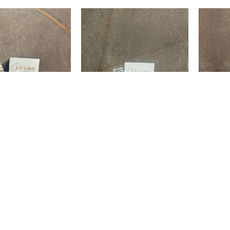
er II 116713LN
GMT-Master II 126710BLNR
GMT-Mas
00
$
133,000.00
$
169,00