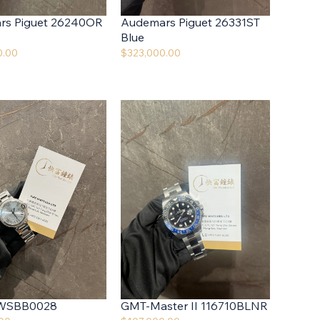
rs Piguet 26240OR
Audemars Piguet 26331ST
Blue
0.00
$
323,000.00
r WSBB0028
GMT-Master II 116710BLNR