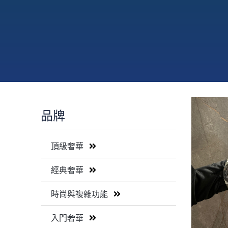
品牌
頂級奢華
經典奢華
時尚與複雜功能
入門奢華