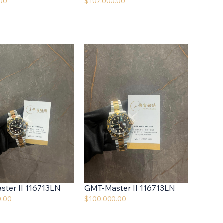
.00
$
107,000.00
ter II 116713LN
GMT-Master II 116713LN
0.00
$
100,000.00