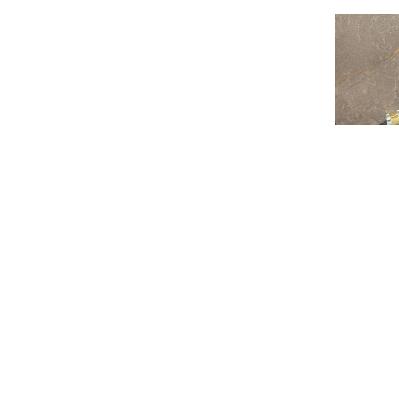
GMT-Mast
$
103,000.