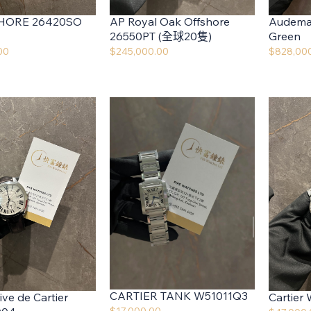
HORE 26420SO
AP Royal Oak Offshore
Audema
26550PT (全球20隻)
Green
00
$
245,000.00
$
828,00
CARTIER TANK W51011Q3
ive de Cartier
Cartie