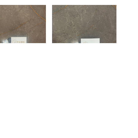
ter II 126710BLRO
GMT-Master II 126710BLRO
0.00
$
195,000.00