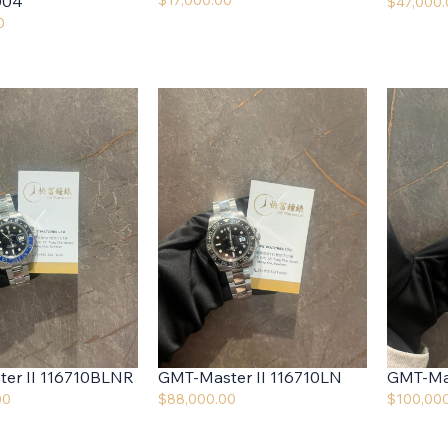
$
17,000.00
04
$
47,000
0
er II 116710BLNR
GMT-Master II 116710LN
GMT-Mas
00
$
88,000.00
$
100,00