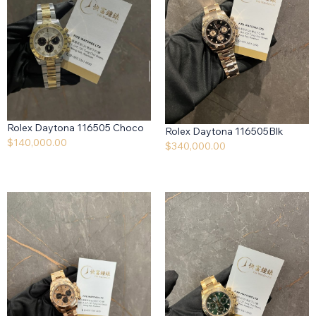
Rolex Daytona 116505 Choco
Rolex Daytona 116505Blk
$
140,000.00
$
340,000.00