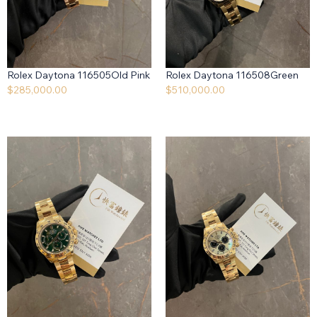
Rolex Daytona 116505Old Pink
Rolex Daytona 116508Green
$
285,000.00
$
510,000.00