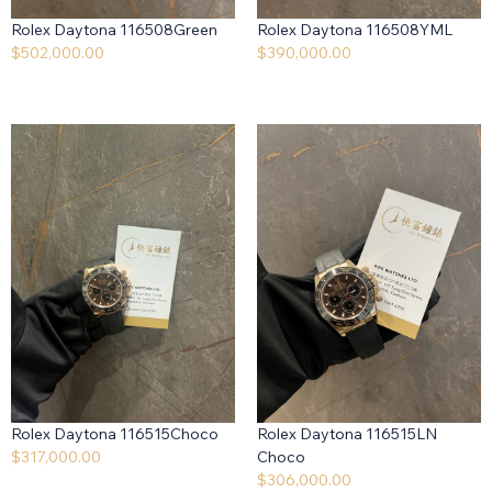
Rolex Daytona 116508Green
Rolex Daytona 116508YML
$
502,000.00
$
390,000.00
Rolex Daytona 116515Choco
Rolex Daytona 116515LN
$
317,000.00
Choco
$
306,000.00