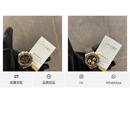
收購流程
品牌商品
IG
WhatsApp
Rolex Daytona 116515Old
Rolex Daytona 116518PN
Choco
$
295,000.00
$
236,000.00