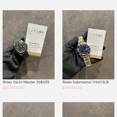
Rolex Yacht Master 268655
Rolex Submarina 116613LB
$
157,000.00
$
74,000.00