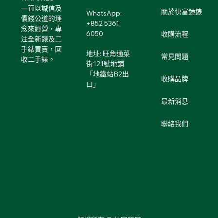
一直以誠信及
關於快富鐘錶
WhatsApp:
價錢公道的理
+852 5361
念來經營，專
6050
收購流程
注全新錶及二
手錶買賣，回
地址: 旺角通菜
常見問題
收二手錶。
街121號地鋪
「地鐵站B2出
收購品牌
口」
最新消息
聯絡我們