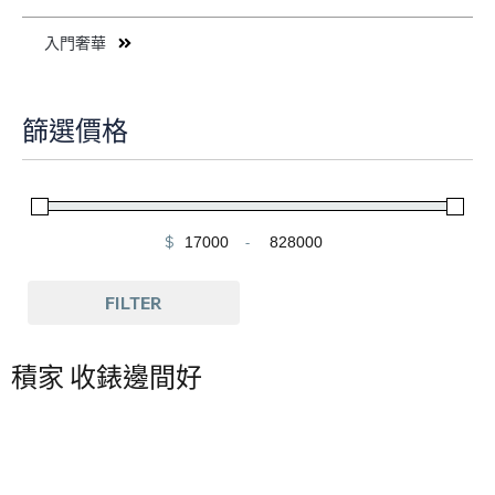
入門奢華
篩選價格
$
-
Minimum Price
Maximum Price
FILTER
積家 收錶邊間好