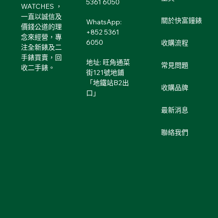
5361 6050
WATCHES ，
一直以誠信及
關於快富鐘錶
WhatsApp:
價錢公道的理
+852 5361
念來經營，專
6050
收購流程
注全新錶及二
手錶買賣，回
地址: 旺角通菜
常見問題
收二手錶。
街121號地鋪
「地鐵站B2出
收購品牌
口」
最新消息
聯絡我們