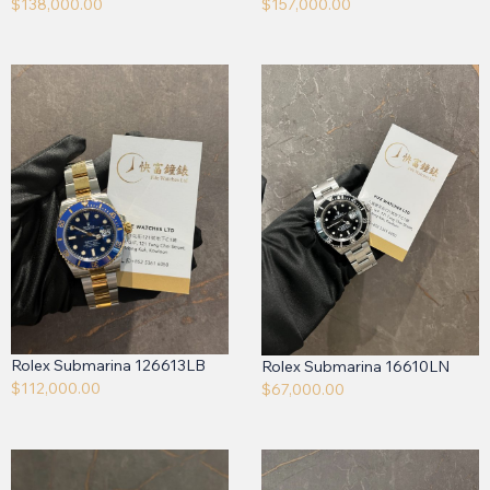
$
138,000.00
$
157,000.00
Rolex Submarina 126613LB
Rolex Submarina 16610LN
$
112,000.00
$
67,000.00