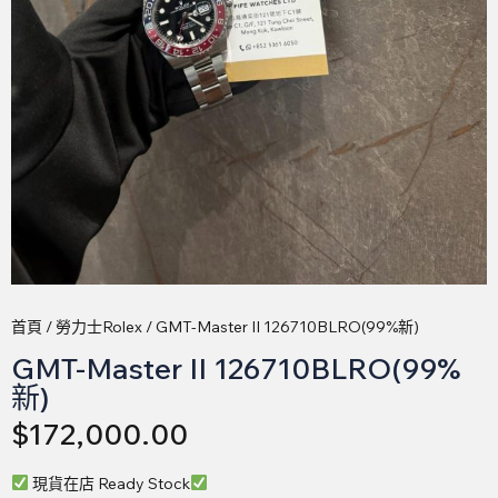
首頁
/
勞力士Rolex
/ GMT-Master II 126710BLRO(99%新)
GMT-Master II 126710BLRO(99%
新)
$
172,000.00
現貨在店 Ready Stock