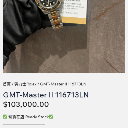
首頁
/
勞力士Rolex
/ GMT-Master II 116713LN
GMT-Master II 116713LN
$
103,000.00
現貨在店 Ready Stock
_____________________