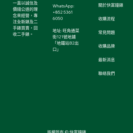
一直以誠信及
關於快富鐘錶
WhatsApp:
價錢公道的理
+852 5361
念來經營，專
6050
收購流程
注全新錶及二
手錶買賣，回
地址: 旺角通菜
常見問題
收二手錶。
街121號地鋪
「地鐵站B2出
收購品牌
口」
最新消息
聯絡我們
版權所有 © 快富鐘錶