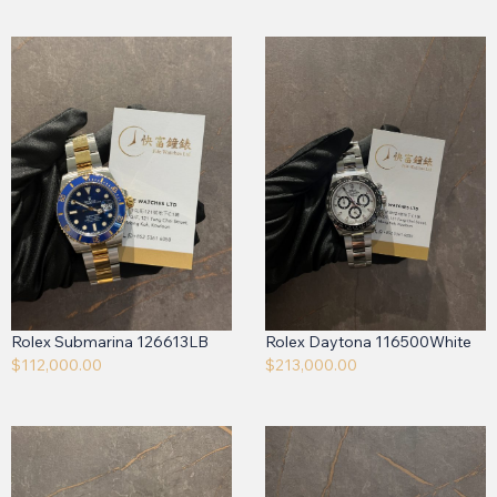
Rolex Submarina 126613LB
Rolex Daytona 116500White
$
112,000.00
$
213,000.00