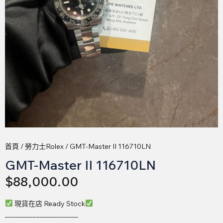
首頁
/
勞力士Rolex
/ GMT-Master II 116710LN
GMT-Master II 116710LN
$
88,000.00
現貨在店 Ready Stock
_____________________