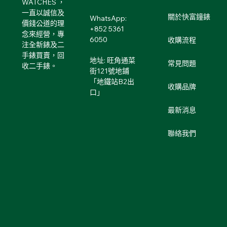
WATCHES ，
一直以誠信及
關於快富鐘錶
WhatsApp:
價錢公道的理
+852 5361
念來經營，專
6050
收購流程
注全新錶及二
手錶買賣，回
地址: 旺角通菜
常見問題
收二手錶。
街121號地鋪
「地鐵站B2出
收購品牌
口」
最新消息
聯絡我們