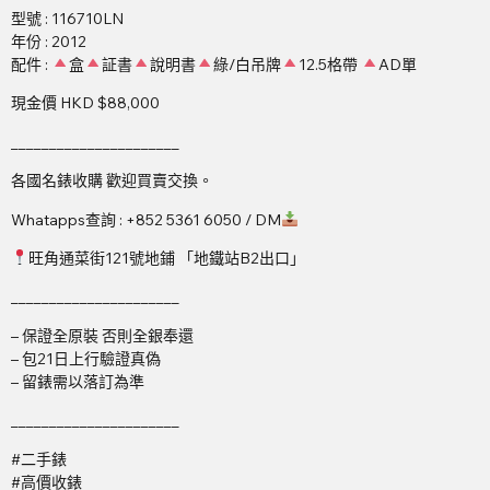
型號 : 116710LN
年份 : 2012
配件 :
盒
証書
說明書
綠/白吊牌
12.5格帶
AD單
現金價 HKD $88,000
______________________
各國名錶收購 歡迎買賣交換。
Whatapps查詢 : +852 5361 6050 / DM
旺角通菜街121號地鋪 「地鐵站B2出口」
______________________
– 保證全原裝 否則全銀奉還
– 包21日上行驗證真偽
– 留錶需以落訂為準
______________________
#二手錶
#高價收錶