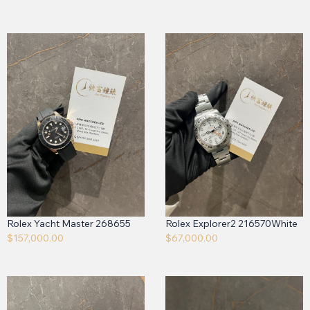
Rolex Yacht Master 268655
Rolex Explorer2 216570White
$
157,000.00
$
67,000.00