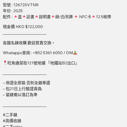
型號 : 126720VTNR
年份 : 2025
配件 :
盒
証書
說明書
綠/白吊牌
NFC卡
12.5格帶
現金價 HKD $122,000
______________________
各國名錶收購 歡迎買賣交換。
Whatapps查詢 : +852 5361 6050 / DM
旺角通菜街121號地鋪 「地鐵站B2出口」
______________________
– 保證全原裝 否則全銀奉還
– 包21日上行驗證真偽
– 留錶需以落訂為準
______________________
#二手錶
#高價收錶
#二手rolex