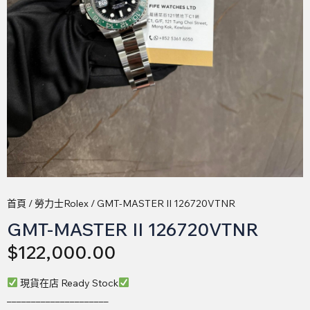
首頁
/
勞力士Rolex
/ GMT-MASTER II 126720VTNR
GMT-MASTER II 126720VTNR
$
122,000.00
現貨在店 Ready Stock
_____________________