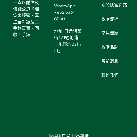
一直以誠信及
關於快富鐘錶
WhatsApp:
價錢公道的理
+852 5361
念來經營，專
6050
收購流程
注全新錶及二
手錶買賣，回
地址: 旺角通菜
常見問題
收二手錶。
街121號地鋪
「地鐵站B2出
收購品牌
口」
最新消息
聯絡我們
版權所有 © 快富鐘錶