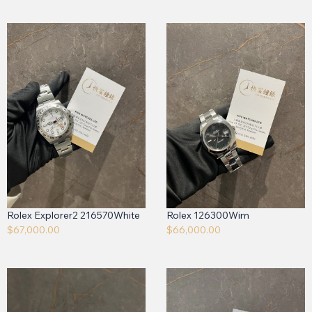
Rolex Explorer2 216570White
Rolex 126300Wim
$
67,000.00
$
66,000.00