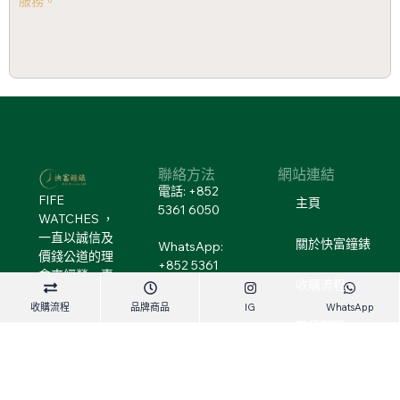
服務。
聯絡方法
網站連結
電話: +852
FIFE
主頁
5361 6050
WATCHES ，
一直以誠信及
關於快富鐘錶
WhatsApp:
價錢公道的理
+852 5361
念來經營，專
6050
收購流程
注全新錶及二
收購流程
品牌商品
IG
WhatsApp
手錶買賣，回
地址: 旺角通菜
常見問題
收二手錶。
街121號地鋪
「地鐵站B2出
收購品牌
口」