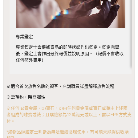
專業鑑定
辦
專業鑑定士會根據貨品的即時狀態作出鑑定。鑑定完畢
，
後，鑑定士會作出最終報價並說明原因。（報價不會收取
任何額外費用）
※適合首次放售名牌的顧客，店舖職員詳盡解釋放售流程
※需預約，時間彈性
※任何 a)貴金屬、b)寶石、c)由任何貴金屬或寶石或兼由上述兩
者組成的珠寶或錶；且購總額為12萬港元或以上，需以FPS方式支
付。
*如物品經鑑定士判斷為無法繼續循環使用，有可能未能提供收購