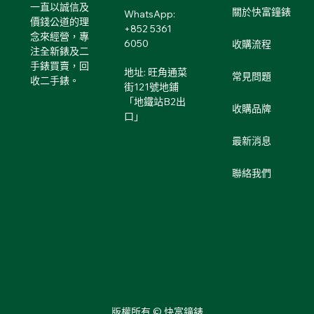
一直以誠信及
關於快富鐘錶
WhatsApp:
價錢公道的理
+852 5361
念來經營，專
6050
收購流程
注全新錶及二
手錶買賣，回
地址: 旺角通菜
常見問題
收二手錶。
街121號地鋪
「地鐵站B2出
收購品牌
口」
最新消息
聯絡我們
版權所有 © 快富鐘錶