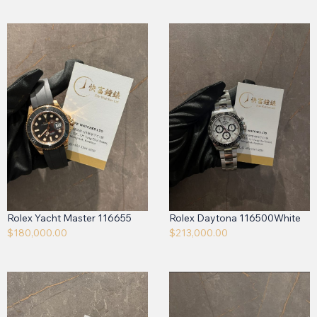
Rolex Yacht Master 116655
Rolex Daytona 116500White
$
180,000.00
$
213,000.00