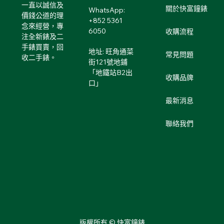
一直以誠信及
關於快富鐘錶
WhatsApp:
價錢公道的理
+852 5361
念來經營，專
6050
收購流程
注全新錶及二
手錶買賣，回
地址: 旺角通菜
常見問題
收二手錶。
街121號地鋪
「地鐵站B2出
收購品牌
口」
最新消息
聯絡我們
版權所有 © 快富鐘錶