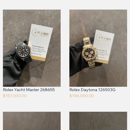
Rolex Yacht Master 268655
Rolex Daytona 126503G
$
157,000.00
$
196,000.00