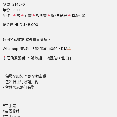
型號 : 214270
年份 : 2011
配件 :
盒
証書
說明書
綠/白吊牌
12.5格帶
現金價 HKD $48,000
______________________
各國名錶收購 歡迎買賣交換。
Whatapps查詢 : +852 5361 6050 / DM
旺角通菜街121號地鋪 「地鐵站B2出口」
______________________
– 保證全原裝 否則全銀奉還
– 包21日上行驗證真偽
– 留錶需以落訂為準
______________________
#二手錶
#高價收錶
#二手rolex