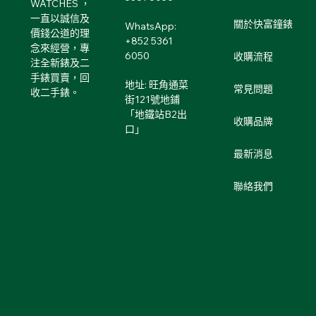
WATCHES ，
一直以誠信及
關於快富鐘錶
WhatsApp:
價錢公道的理
+852 5361
念來經營，專
6050
收購流程
注全新錶及二
手錶買賣，回
地址: 旺角通菜
常見問題
收二手錶。
街121號地鋪
「地鐵站B2出
收購品牌
口」
最新消息
聯絡我們