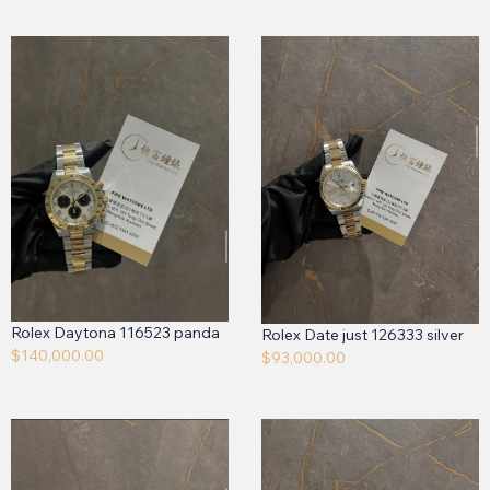
Rolex Daytona 116523 panda
Rolex Date just 126333 silver
$
140,000.00
$
93,000.00