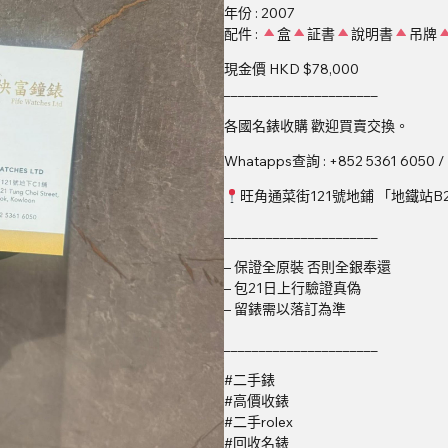
年份 : 2007
配件 :
盒
証書
說明書
吊牌
現金價 HKD $78,000
______________________
各國名錶收購 歡迎買賣交換。
Whatapps查詢 : +852 5361 6050 /
旺角通菜街121號地鋪 「地鐵站B
______________________
– 保證全原裝 否則全銀奉還
– 包21日上行驗證真偽
– 留錶需以落訂為準
______________________
#二手錶
#高價收錶
#二手rolex
#回收名錶