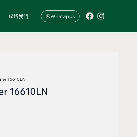
聯絡我們
Whatapps
iner 16610LN
er 16610LN