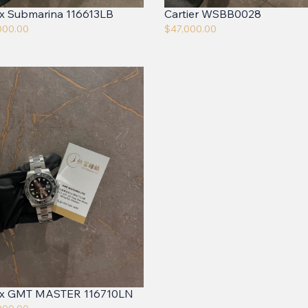
x Submarina 116613LB
Cartier WSBB0028
000.00
$
47,000.00
ex GMT MASTER 116710LN