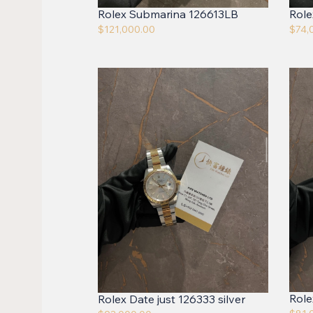
Rolex Submarina 126613LB
Role
$
121,000.00
$
74,
Rol
Rolex Date just 126333 silver