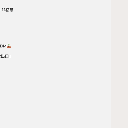
11格帶
 DM
2出口」