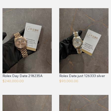
Rolex Day Date 218235A
Rolex Date just 126333 silver
$
240,000.00
$
93,000.00