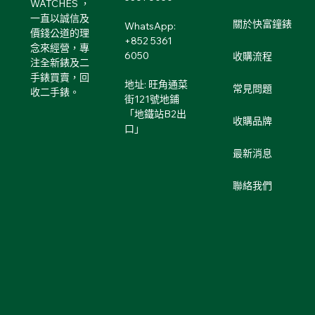
WATCHES ，
一直以誠信及
關於快富鐘錶
WhatsApp:
價錢公道的理
+852 5361
念來經營，專
6050
收購流程
注全新錶及二
手錶買賣，回
地址: 旺角通菜
常見問題
收二手錶。
街121號地鋪
「地鐵站B2出
收購品牌
口」
最新消息
聯絡我們