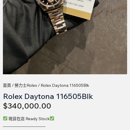
首頁
/
勞力士Rolex
/ Rolex Daytona 116505Blk
Rolex Daytona 116505Blk
$
340,000.00
現貨在店 Ready Stock
_____________________