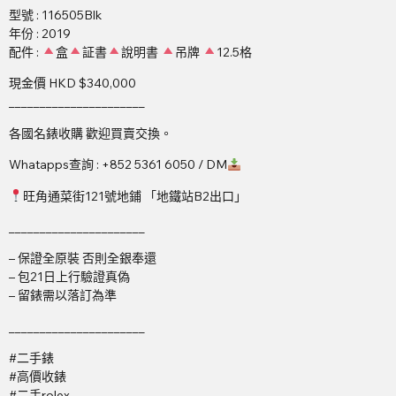
型號 : 116505Blk
年份 : 2019
配件 :
盒
証書
說明書
吊牌
12.5格
現金價 HKD $340,000
______________________
各國名錶收購 歡迎買賣交換。
Whatapps查詢 : +852 5361 6050 / DM
旺角通菜街121號地鋪 「地鐵站B2出口」
______________________
– 保證全原裝 否則全銀奉還
– 包21日上行驗證真偽
– 留錶需以落訂為準
______________________
#二手錶
#高價收錶
#二手rolex