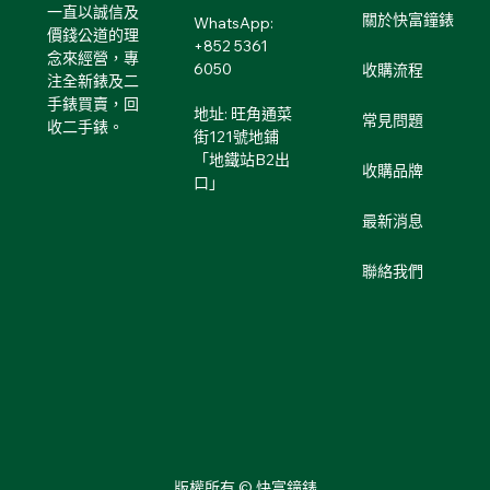
一直以誠信及
關於快富鐘錶
WhatsApp:
價錢公道的理
+852 5361
念來經營，專
6050
收購流程
注全新錶及二
手錶買賣，回
地址: 旺角通菜
常見問題
收二手錶。
街121號地鋪
「地鐵站B2出
收購品牌
口」
最新消息
聯絡我們
版權所有 © 快富鐘錶