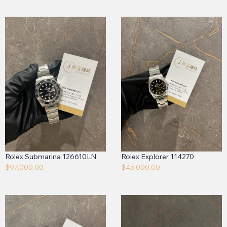
Rolex Submarina 126610LN
Rolex Explorer 114270
$
97,000.00
$
45,000.00