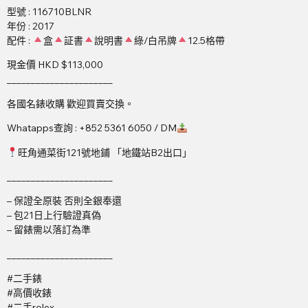
型號 : 116710BLNR
年份 : 2017
配件 :
盒
証書
說明書
綠/白吊牌
12.5格帶
現金價 HKD $113,000
______________________
各國名錶收購 歡迎買賣交換。
Whatapps查詢 : +852 5361 6050 / DM
旺角通菜街121號地鋪 「地鐵站B2出口」
______________________
– 保證全原裝 否則全銀奉還
– 包21日上行驗證真偽
– 留錶需以落訂為準
______________________
#二手錶
#高價收錶
#二手rolex