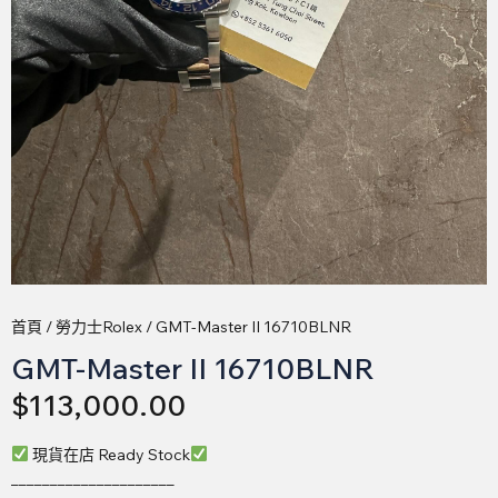
首頁
/
勞力士Rolex
/ GMT-Master II 16710BLNR
GMT-Master II 16710BLNR
$
113,000.00
現貨在店 Ready Stock
_____________________