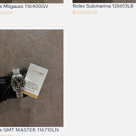
Rolex Submarina 126613LB
x Milgauss 116400GV
$
112,000.00
000.00
ex GMT MASTER 116710LN