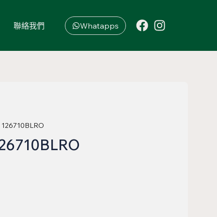
聯絡我們
Whatapps
II 126710BLRO
 126710BLRO