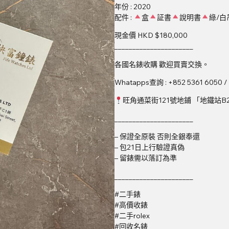
年份 : 2020
配件 :
盒
証書
說明書
綠/白
現金價 HKD $180,000
______________________
各國名錶收購 歡迎買賣交換。
Whatapps查詢 : +852 5361 6050 /
旺角通菜街121號地鋪 「地鐵站B
______________________
– 保證全原裝 否則全銀奉還
– 包21日上行驗證真偽
– 留錶需以落訂為準
______________________
#二手錶
#高價收錶
#二手rolex
#回收名錶