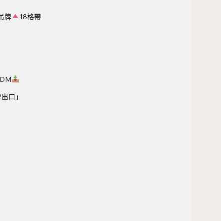
吊牌
18格帶
 DM
2出口」