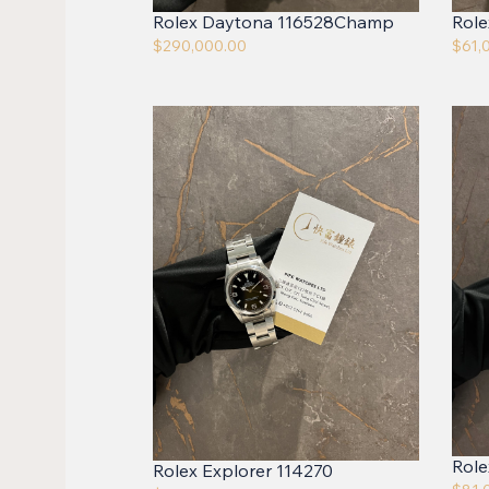
Rolex Daytona 116528Champ
Role
$
290,000.00
$
61,
Rol
Rolex Explorer 114270