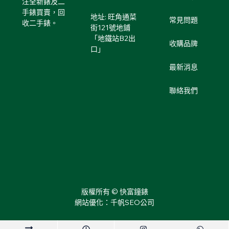
注全新錶及二
手錶買賣，回
地址: 旺角通菜
常見問題
收二手錶。
街121號地鋪
「地鐵站B2出
收購品牌
口」
最新消息
聯絡我們
版權所有 © 快富鐘錶
網站優化：千帆SEO公司