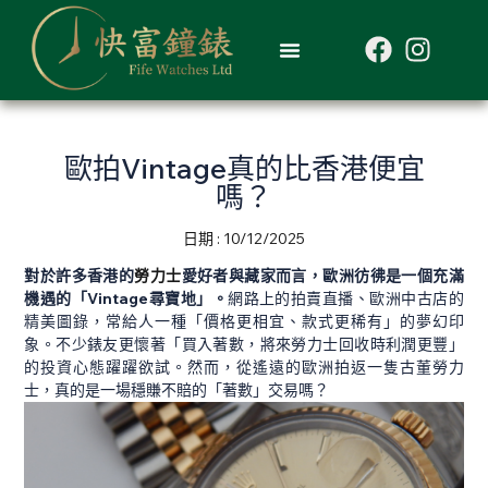
歐拍Vintage真的比香港便宜
嗎？
日期 :
10/12/2025
對於許多香港的
勞力士
愛好者與藏家而言，歐洲彷彿是一個充滿
機遇的「Vintage尋寶地」。
網路上的拍賣直播、歐洲中古店的
精美圖錄，常給人一種「價格更相宜、款式更稀有」的夢幻印
象。不少錶友更懷著「買入著數，將來勞力士回收時利潤更豐」
的投資心態躍躍欲試。然而，從遙遠的歐洲拍返一隻古董勞力
士，真的是一場穩賺不賠的「著數」交易嗎？