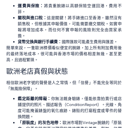
運費與保險：
將貴重腕錶以高額保險空運回港，費用不
菲。
關稅與進口稅：
這是關鍵！將手錶進口至香港，雖然沒有
銷售稅，但根據其申報價值，可能需要繳交關稅。如實申
報將增加成本，而任何不實申報的風險則完全由買家承
擔。
貨幣兌換與銀行手續費：
國際匯款可能產生費用與匯差。
簡單來說，一隻歐洲標價看似便宜的腕錶，加上所有附加費用後
的最終落地成本，很可能與香港市場的價格相差無幾，甚至更
高，且過程繁瑣。
歐洲老店真假與狀態
相信歐洲老字號的聲譽是人之常情，但「信譽」不能完全等同於
「無風險保障」。
鑑定距離的障礙：
你無法親身驗錶，僅能依靠拍賣行或店
鋪提供的照片、描述報告（ConditionReport）。光線、角
度可能掩蓋錶盤的氧化痕跡、錶殼的打磨程度或零件的替
換問題。
「原裝度」的灰色地帶：
歐洲市場對Vintage腕錶的「原裝