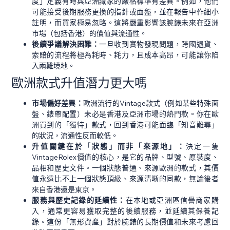
度」定義有時與亞洲藏家的嚴格標準有差異。例如，他們
可能接受後期服務更換的指針或面盤，並在報告中作細小
註明，而買家極易忽略。這將嚴重影響該腕錶未來在亞洲
市場（包括香港）的價值與流通性。
後續爭議解決困難：
一旦收到實物發現問題，跨國退貨、
索賠的流程將極為耗時、耗力，且成本高昂，可能讓你陷
入兩難境地。
歐洲款式升值潛力更大嗎
市場偏好差異：
歐洲流行的Vintage款式（例如某些特殊面
盤、錶帶配置）未必是香港及亞洲市場的熱門款。你在歐
洲買到的「獨特」款式，回到香港可能面臨「知音難尋」
的狀況，流通性反而較低。
升值關鍵在於「狀態」而非「來源地」：
決定一隻
VintageRolex價值的核心，是它的品牌、型號、原裝度、
品相和歷史文件。一個狀態普通、來源歐洲的款式，其價
值永遠比不上一個狀態頂級、來源清晰的同款，無論後者
來自香港還是東京。
服務與歷史記錄的延續性：
在本地或亞洲區信譽商家購
入，通常更容易獲取完整的後續服務，並延續其保養記
錄。這份「無形資產」對於腕錶的長期價值和未來考慮回