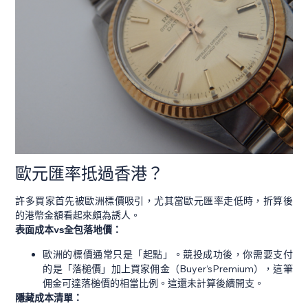
歐元匯率抵過香港？
許多買家首先被歐洲標價吸引，尤其當歐元匯率走低時，折算後
的港幣金額看起來頗為誘人。
表面成本vs全包落地價：
歐洲的標價通常只是「起點」。競投成功後，你需要支付
的是「落槌價」加上買家佣金（Buyer‘sPremium），這筆
佣金可達落槌價的相當比例。這還未計算後續開支。
隱藏成本清單：