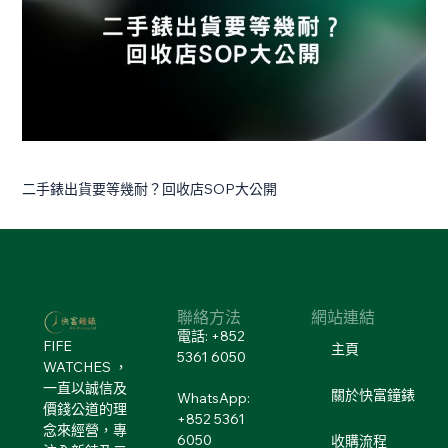
二手錶出貨要等幾耐？回收店SOP大公開
聯絡方法
網站連結
電話: +852
FIFE
主頁
5361 6050
WATCHES ，
一直以誠信及
關於快富鐘錶
WhatsApp:
價錢公道的理
+852 5361
念來經營，專
6050
收購流程