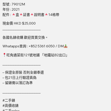
型號 : 79012M
年份 : 2021
配件 :
盒
証書
說明書
14格帶
現金價 HKD $25,000
______________________
各國名錶收購 歡迎買賣交換。
Whatapps查詢 : +852 5361 6050 / DM
旺角通菜街121號地鋪 「地鐵站B2出口」
______________________
– 保證全原裝 否則全銀奉還
– 包21日上行驗證真偽
– 留錶需以落訂為準
______________________
#二手錶
#高價收錶
#二手rolex