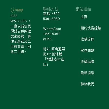
聯絡方法
網站連結
電話: +852
FIFE
主頁
5361 6050
WATCHES ，
一直以誠信及
關於快富鐘錶
WhatsApp:
價錢公道的理
+852 5361
念來經營，專
6050
收購流程
注全新錶及二
手錶買賣，回
地址: 旺角通菜
常見問題
收二手錶。
街121號地鋪
「地鐵站B2出
收購品牌
口」
最新消息
聯絡我們