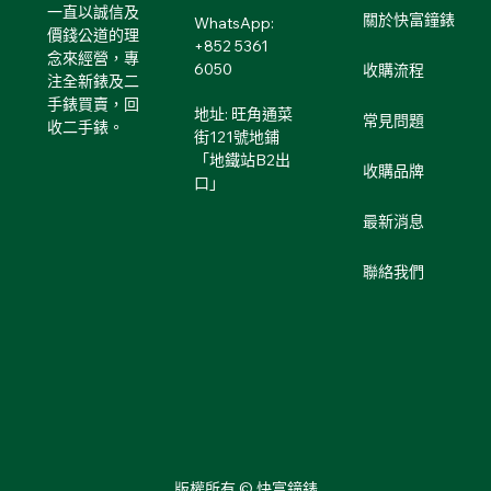
一直以誠信及
關於快富鐘錶
WhatsApp:
價錢公道的理
+852 5361
念來經營，專
6050
收購流程
注全新錶及二
手錶買賣，回
地址: 旺角通菜
常見問題
收二手錶。
街121號地鋪
「地鐵站B2出
收購品牌
口」
最新消息
聯絡我們
版權所有 © 快富鐘錶