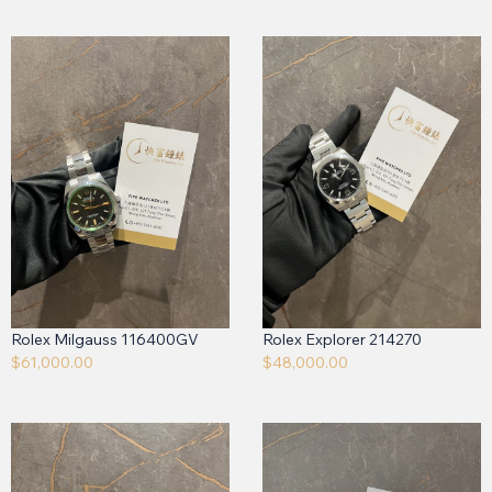
Rolex Milgauss 116400GV
Rolex Explorer 214270
$
61,000.00
$
48,000.00