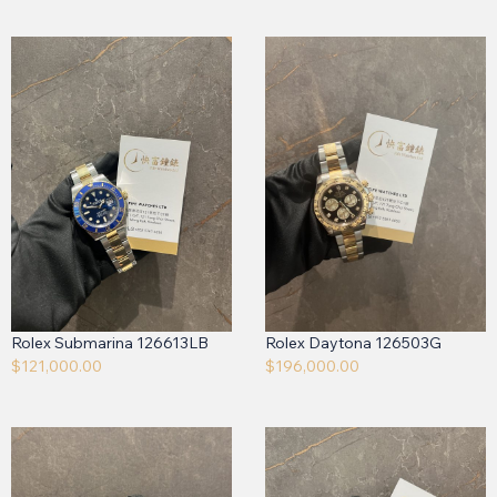
Rolex Submarina 126613LB
Rolex Daytona 126503G
$
121,000.00
$
196,000.00