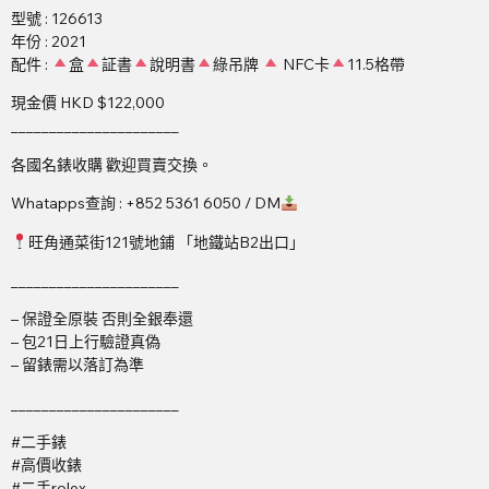
型號 : 126613
年份 : 2021
配件 :
盒
証書
說明書
綠吊牌
NFC卡
11.5格帶
現金價 HKD $122,000
______________________
各國名錶收購 歡迎買賣交換。
Whatapps查詢 : +852 5361 6050 / DM
旺角通菜街121號地鋪 「地鐵站B2出口」
______________________
– 保證全原裝 否則全銀奉還
– 包21日上行驗證真偽
– 留錶需以落訂為準
______________________
#二手錶
#高價收錶
#二手rolex