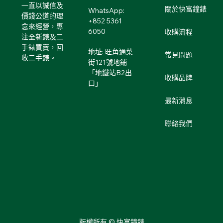
一直以誠信及
關於快富鐘錶
WhatsApp:
價錢公道的理
+852 5361
念來經營，專
6050
收購流程
注全新錶及二
手錶買賣，回
地址: 旺角通菜
常見問題
收二手錶。
街121號地鋪
「地鐵站B2出
收購品牌
口」
最新消息
聯絡我們
版權所有 © 快富鐘錶