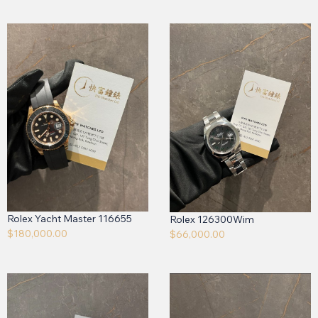
Rolex Yacht Master 116655
Rolex 126300Wim
$
180,000.00
$
66,000.00