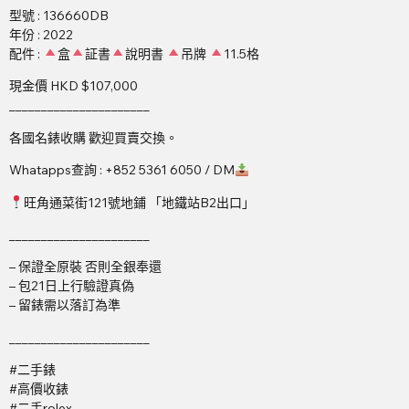
型號 : 136660DB
年份 : 2022
配件 :
盒
証書
說明書
吊牌
11.5格
現金價 HKD $107,000
______________________
各國名錶收購 歡迎買賣交換。
Whatapps查詢 : +852 5361 6050 / DM
旺角通菜街121號地鋪 「地鐵站B2出口」
______________________
– 保證全原裝 否則全銀奉還
– 包21日上行驗證真偽
– 留錶需以落訂為準
______________________
#二手錶
#高價收錶
#二手rolex