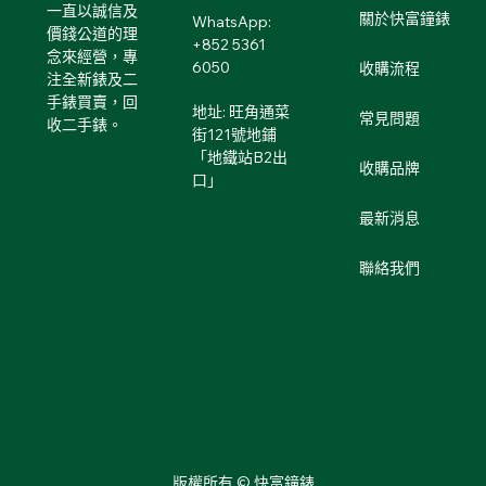
一直以誠信及
關於快富鐘錶
WhatsApp:
價錢公道的理
+852 5361
念來經營，專
6050
收購流程
注全新錶及二
手錶買賣，回
地址: 旺角通菜
常見問題
收二手錶。
街121號地鋪
「地鐵站B2出
收購品牌
口」
最新消息
聯絡我們
版權所有 © 快富鐘錶