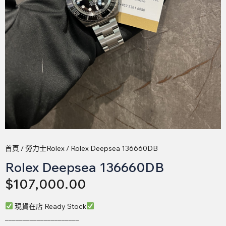
首頁
/
勞力士Rolex
/ Rolex Deepsea 136660DB
Rolex Deepsea 136660DB
$
107,000.00
現貨在店 Ready Stock
_____________________