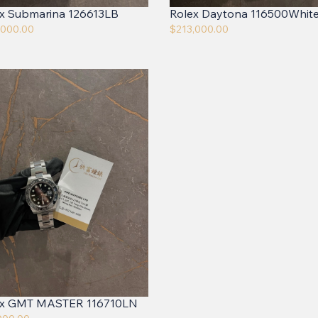
x Submarina 126613LB
Rolex Daytona 116500Whit
,000.00
$
213,000.00
ex GMT MASTER 116710LN