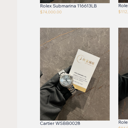
Role
Rolex Submarina 116613LB
$
112
$
74,000.00
Rol
Cartier WSBB0028