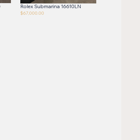
e
Rolex Submarina 16610LN
$
67,000.00