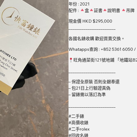
年份 : 2021
配件 :
盒
証書
說明書
吊牌
現金價 HKD $295,000
______________________
各國名錶收購 歡迎買賣交換。
Whatapps查詢 : +852 5361 6050 /
旺角通菜街121號地鋪 「地鐵站B
______________________
– 保證全原裝 否則全銀奉還
– 包21日上行驗證真偽
– 留錶需以落訂為準
______________________
#二手錶
#高價收錶
#二手rolex
#回收名錶