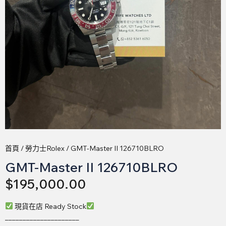
首頁
/
勞力士Rolex
/ GMT-Master II 126710BLRO
GMT-Master II 126710BLRO
$
195,000.00
現貨在店 Ready Stock
_____________________