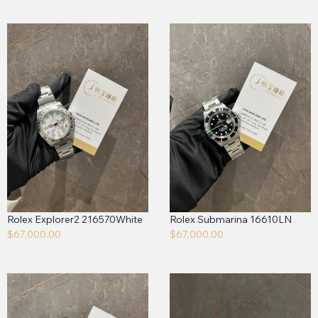
Rolex Explorer2 216570White
Rolex Submarina 16610LN
$
67,000.00
$
67,000.00