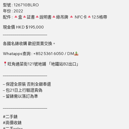
型號 : 126710BLRO
年份 : 2022
配件 :
盒
証書
說明書
綠吊牌
NFC卡
12.5格帶
現金價 HKD $195,000
______________________
各國名錶收購 歡迎買賣交換。
Whatapps查詢 : +852 5361 6050 / DM
旺角通菜街121號地鋪 「地鐵站B2出口」
______________________
– 保證全原裝 否則全銀奉還
– 包21日上行驗證真偽
– 留錶需以落訂為準
______________________
#二手錶
#高價收錶
#二手rolex