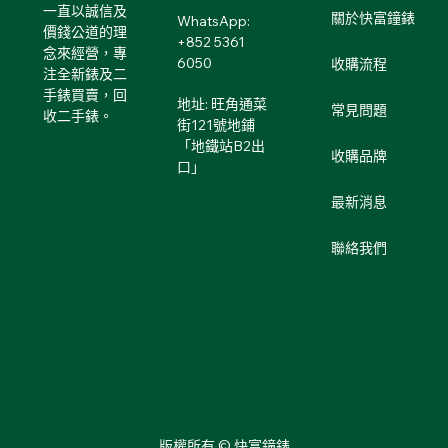
一直以誠信及
關於快富鐘錶
WhatsApp:
價錢公道的理
+852 5361
念來經營，專
6050
收購流程
注全新錶及二
手錶買賣，回
地址: 旺角通菜
常見問題
收二手錶。
街121號地鋪
「地鐵站B2出
收購品牌
口」
最新消息
聯絡我們
版權所有 © 快富鐘錶