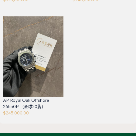
AP Royal Oak Offshore
26550PT (全球20隻)
$
245,000.00