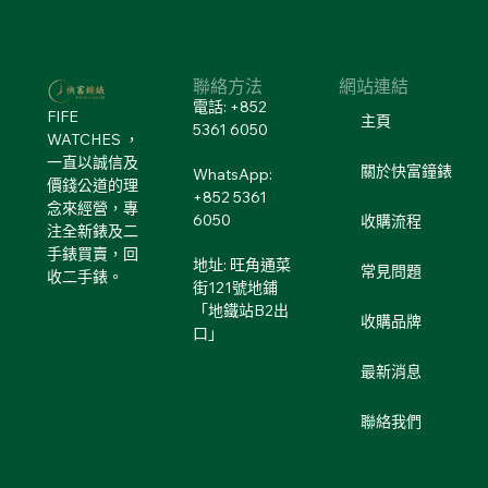
聯絡方法
網站連結
電話: +852
FIFE
主頁
5361 6050
WATCHES ，
一直以誠信及
關於快富鐘錶
WhatsApp:
價錢公道的理
+852 5361
念來經營，專
6050
收購流程
注全新錶及二
手錶買賣，回
地址: 旺角通菜
常見問題
收二手錶。
街121號地鋪
「地鐵站B2出
收購品牌
口」
最新消息
聯絡我們