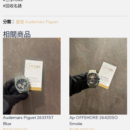
#回收名錶
分類：
愛彼 Audemars Piguet
相關商品
Audemars Piguet 26331ST
Ap OFFSHORE 26420SO
Blue
Smoke
$
323,000.00
$
245,000.00