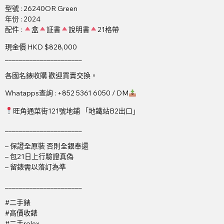
型號 : 26240OR Green
年份 : 2024
配件 :
盒
証書
說明書
21格帶
現金價 HKD $828,000
______________________
各國名錶收購 歡迎買賣交換。
Whatapps查詢 : +852 5361 6050 / DM
旺角通菜街121號地鋪 「地鐵站B2出口」
______________________
– 保證全原裝 否則全銀奉還
– 包21日上行驗證真偽
– 留錶需以落訂為準
______________________
#二手錶
#高價收錶
#二手rolex