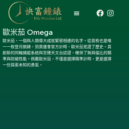
歐米茄 Omega
歐米茄，一個與人類偉大成就緊密相連的名字。從首枚也是唯
一一枚登月腕錶，到奧運會官方計時，歐米茄見證了歷史。其
創新的同軸擒縱系統與至臻天文台認證，確保了無與倫比的精
準與防磁性能。佩戴歐米茄，不僅是選擇精準計時，更是選擇
一份探索未知的勇氣。