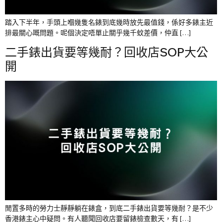
踏入下半年，手頭上嗰幾隻名錶到底幾時放先最值錢，係好多錶主近
排最關心嘅問題。呢個決定唔單止關乎幾千蚊差價，仲直 […]
二手錶出貨要等幾耐？回收店SOP大公
開
閒置多時的勞力士靜靜躺在錶盒，到底二手錶出貨要等幾耐？是不少
香港錶主心中疑問。有人聽聞回收店要留錶檢查數天，有 […]