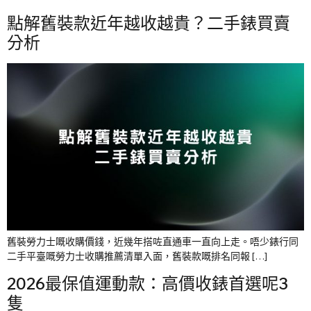
點解舊裝款近年越收越貴？二手錶買賣
分析
舊裝勞力士嘅收購價錢，近幾年搭咗直通車一直向上走。唔少錶行同
二手平臺嘅勞力士收購推薦清單入面，舊裝款嘅排名同報 […]
2026最保值運動款：高價收錶首選呢3
隻